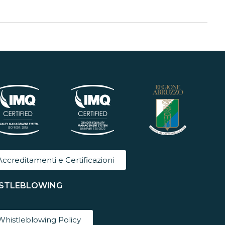
Accreditamenti e Certificazioni
STLEBLOWING
Whistleblowing Policy