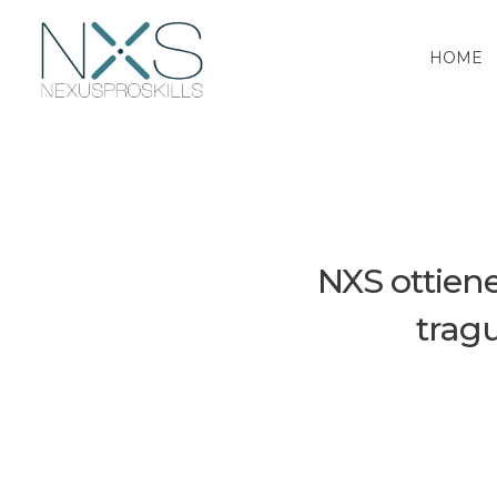
HOME
NexusProSkills
ATTIVATORI DI SVILUPPO
NXS ottiene
tragu