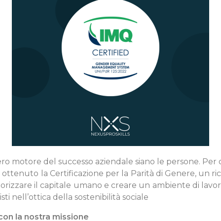
ero motore del successo aziendale siano le persone. Per q
ttenuto la Certificazione per la Parità di Genere, un 
lorizzare il capitale umano e creare un ambiente di lavor
ti nell’ottica della sostenibilità sociale
on la nostra missione