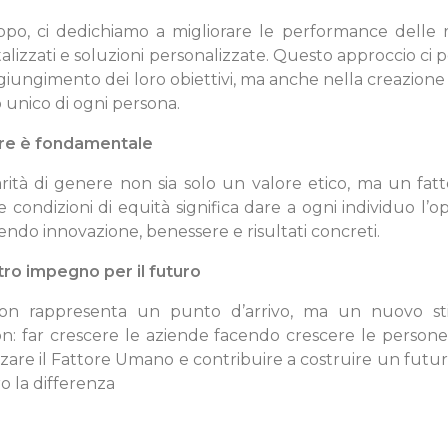
uppo, ci dedichiamo a migliorare le performance delle 
italizzati e soluzioni personalizzate. Questo approccio ci
giungimento dei loro obiettivi, ma anche nella creazione 
o unico di ogni persona.
ere è fondamentale
rità di genere non sia solo un valore etico, ma un fat
e condizioni di equità significa dare a ogni individuo l’o
endo innovazione, benessere e risultati concreti.
tro impegno per il futuro
 non rappresenta un punto d’arrivo, ma un nuovo st
on: far crescere le aziende facendo crescere le persone 
zzare il Fattore Umano e contribuire a costruire un fut
o la differenza