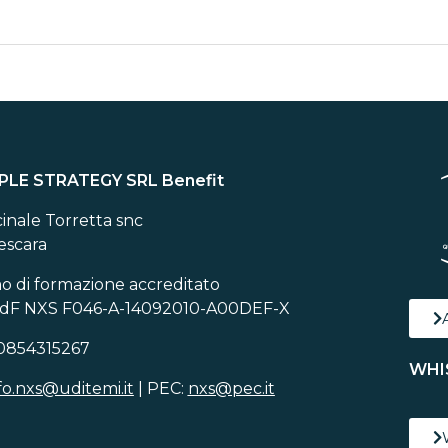
PLE STRATEGY SRL Benefit
cinale Torretta snc
escara
 di formazione accreditato
OdF NXS F046-A-14092010-A00DEF-X
 0854315267
WHI
fo.nxs@uditemi.it
|
PEC:
nxs@pec.it