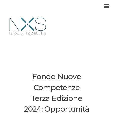
HOME
NexusProSkills
ATTIVATORI DI SVILUPPO
FORMAZIONE
Fondo Nuove
Competenze
Corsi
SOLUZIONI
Terza Edizione
ProSkills Academy
2024: Opportunità
POLITICHE ATTIVE
Formazione su misura