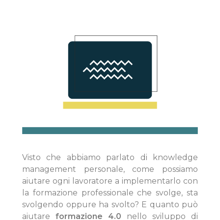
Formazione finanziata
NXS WAY
Team experience
Chi siamo
BLOG
Politica Parità di Genere
CONTATTI
Strumenti e metodi
ProSkills Community
Visto che abbiamo parlato di knowledge
NEWS
Lavora con noi
management personale, come possiamo
aiutare ogni lavoratore a implementarlo con
la formazione professionale che svolge, sta
News e Avvisi
svolgendo oppure ha svolto? E quanto può
aiutare
formazione 4.0
nello sviluppo di