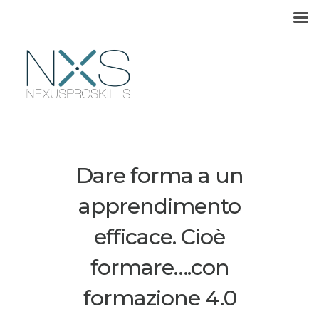
HOME
NexusProSkills
ATTIVATORI DI SVILUPPO
Dare forma a un
FORMAZIONE
apprendimento
efficace. Cioè
Corsi
SOLUZIONI
formare….con
ProSkills Academy
formazione 4.0
POLITICHE ATTIVE
Formazione su misura